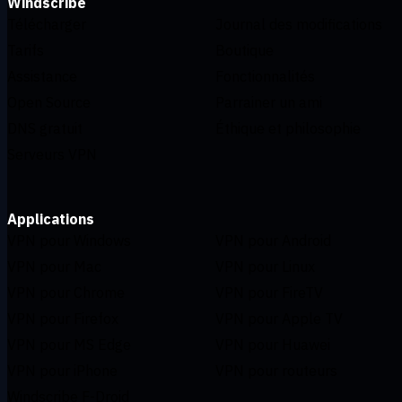
Windscribe
Télécharger
Journal des modifications
Tarifs
Boutique
Assistance
Fonctionnalités
Open Source
Parrainer un ami
DNS gratuit
Éthique et philosophie
Serveurs VPN
Applications
VPN pour Windows
VPN pour Android
VPN pour Mac
VPN pour Linux
VPN pour Chrome
VPN pour FireTV
VPN pour Firefox
VPN pour Apple TV
VPN pour MS Edge
VPN pour Huawei
VPN pour iPhone
VPN pour routeurs
Windscribe F-Droid