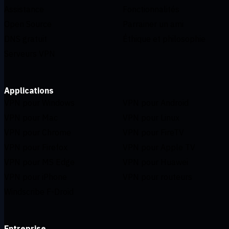
Assistance
Fonctionnalités
Open Source
Parrainer un ami
DNS gratuit
Éthique et philosophie
Serveurs VPN
Applications
VPN pour Windows
VPN pour Android
VPN pour Mac
VPN pour Linux
VPN pour Chrome
VPN pour FireTV
VPN pour Firefox
VPN pour Apple TV
VPN pour MS Edge
VPN pour Huawei
VPN pour iPhone
VPN pour routeurs
Windscribe F-Droid
Entreprise