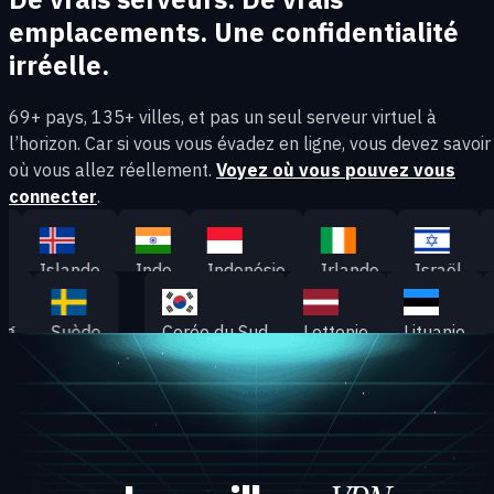
emplacements. Une confidentialité
irréelle.
69+ pays, 135+ villes, et pas un seul serveur virtuel à
l’horizon. Car si vous vous évadez en ligne, vous devez savoir
où vous allez réellement.
Voyez où vous pouvez vous
connecter
.
Islande
Inde
Indonésie
Irlande
Israël
It
ourg
Suède
Corée du Sud
Lettonie
Lituanie