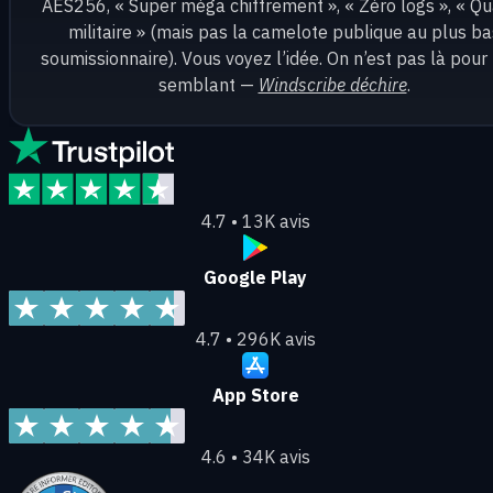
AES256, « Super méga chiffrement », « Zéro logs », « Qu
militaire » (mais pas la camelote publique au plus ba
soumissionnaire). Vous voyez l’idée. On n’est pas là pour 
semblant —
Windscribe déchire
.
4.7 • 13K avis
Google Play
4.7 • 296K avis
App Store
4.6 • 34K avis