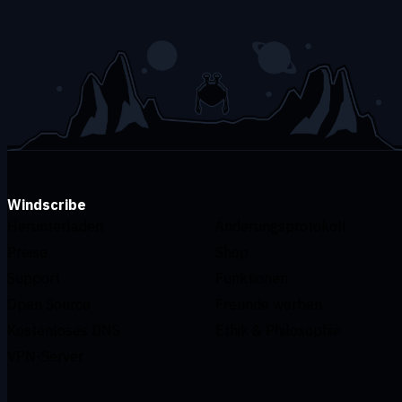
Windscribe
Herunterladen
Änderungsprotokoll
Preise
Shop
Support
Funktionen
Open Source
Freunde werben
Kostenloses DNS
Ethik & Philosophie
VPN-Server