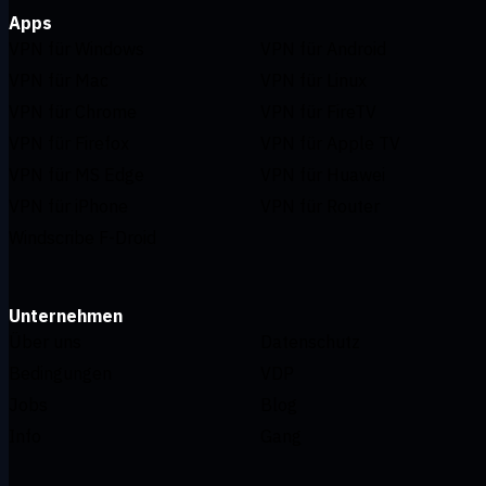
Apps
VPN für Windows
VPN für Android
VPN für Mac
VPN für Linux
VPN für Chrome
VPN für FireTV
VPN für Firefox
VPN für Apple TV
VPN für MS Edge
VPN für Huawei
VPN für iPhone
VPN für Router
Windscribe F-Droid
Unternehmen
Über uns
Datenschutz
Bedingungen
VDP
Jobs
Blog
Info
Gang