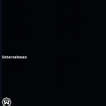
VPN für Mac
VPN für Linux
VPN für Chrome
VPN für FireTV
VPN für Firefox
VPN für Apple TV
VPN für MS Edge
VPN für Huawei
VPN für iPhone
VPN für Router
Windscribe F-Droid
Unternehmen
Über uns
Datenschutz
Bedingungen
VDP
Jobs
Blog
Info
Gang