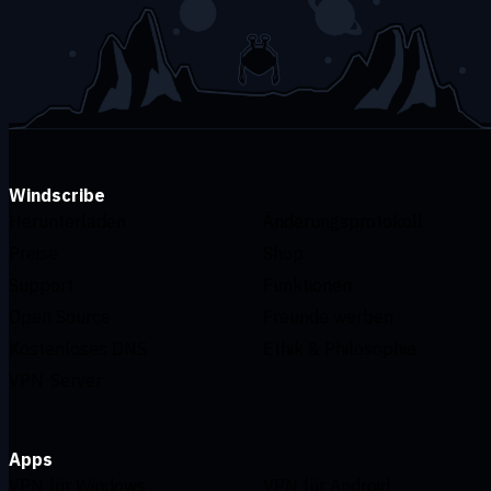
Windscribe
Herunterladen
Änderungsprotokoll
Preise
Shop
Support
Funktionen
Open Source
Freunde werben
Kostenloses DNS
Ethik & Philosophie
VPN-Server
Apps
VPN für Windows
VPN für Android