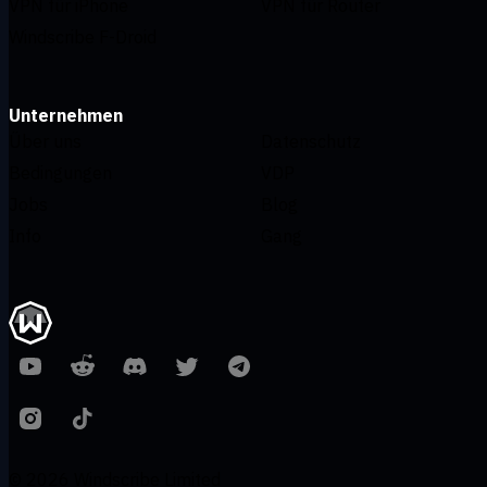
VPN für iPhone
VPN für Router
Windscribe F-Droid
Unternehmen
Über uns
Datenschutz
Bedingungen
VDP
Jobs
Blog
Info
Gang
© 2026 Windscribe Limited