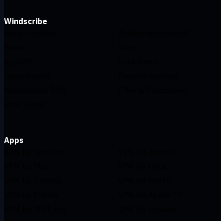
Windscribe
Herunterladen
Änderungsprotokoll
Preise
Shop
Support
Funktionen
Open Source
Freunde werben
Kostenloses DNS
Ethik & Philosophie
VPN-Server
Apps
VPN für Windows
VPN für Android
VPN für Mac
VPN für Linux
VPN für Chrome
VPN für FireTV
VPN für Firefox
VPN für Apple TV
VPN für MS Edge
VPN für Huawei