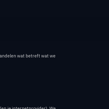
wandelen wat betreft wat we
 (en je internetprovider). We