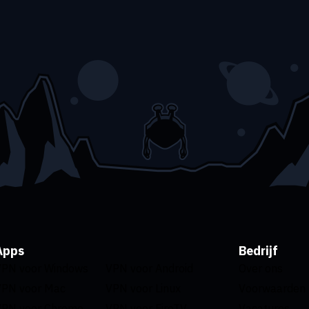
Apps
Bedrijf
VPN voor Windows
VPN voor Android
Over ons
VPN voor Mac
VPN voor Linux
Voorwaarden
VPN voor Chrome
VPN voor FireTV
Vacatures