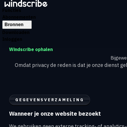
Functies
Abonnementen
Bronnen
Downloaden
Inloggen
Windscribe ophalen
Bijgewer
Omdat privacy de reden is dat je onze dienst g
GEGEVENSVERZAMELING
Wanneer je onze website bezoekt
We gebruiken geen externe tracking- of analytics-di