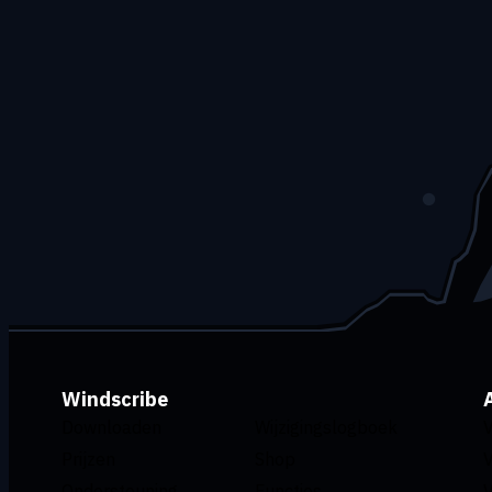
Windscribe
Downloaden
Wijzigingslogboek
Prijzen
Shop
Ondersteuning
Functies