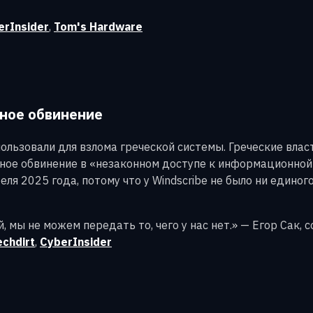
erInsider
,
Tom's Hardware
вное обвинение
ользовали для взлома греческой системы. Греческие влас
ое обвинение в «незаконном доступе к информационной 
ля 2025 года, потому что у Windscribe не было ни единог
мы не можем передать то, чего у нас нет.» — Егор Сак, с
echdirt
,
CyberInsider