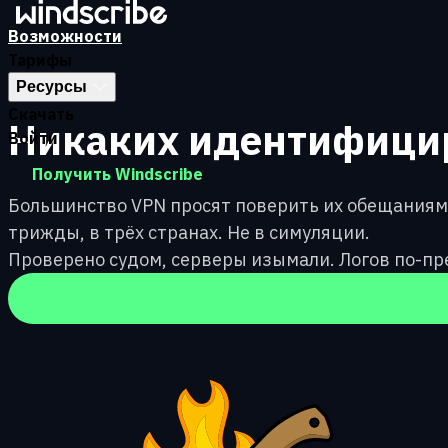
Перейти к основному содержимому
Возможности
Тарифы
Ресурсы
Скачать
Никаких идентифицир
Войти
Получить Windscribe
Большинство VPN просят поверить их обещаниям 
трижды, в трёх странах. Не в симуляции.
Проверено судом, серверы изымали. Логов по-пр