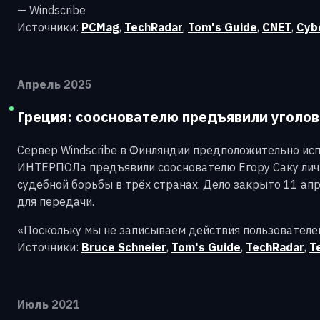
— Windscribe
Источники:
PCMag
,
TechRadar
,
Tom's Guide
,
CNET
,
Cyb
Апрель 2025
Греция: сооснователю предъявили уголо
Сервер Windscribe в Финляндии предположительно исп
ИНТЕРПОЛа предъявили сооснователю Егору Саку личн
судебной борьбы в трёх странах. Дело закрыто 11 апре
для передачи.
«Поскольку мы не записываем действия пользователей, 
Источники:
Bruce Schneier
,
Tom's Guide
,
TechRadar
,
T
Июль 2021