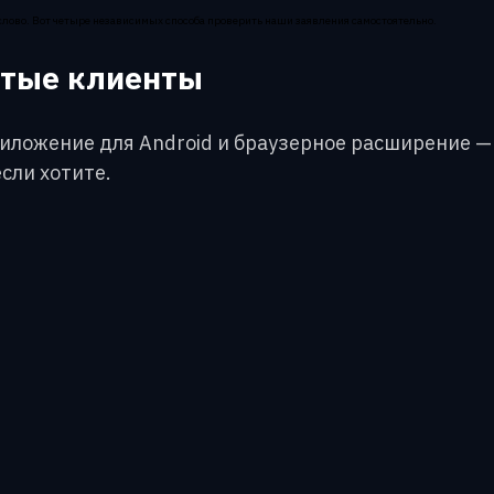
 слово. Вот четыре независимых способа проверить наши заявления самостоятельно.
ытые клиенты
риложение для Android и браузерное расширение — 
сли хотите.