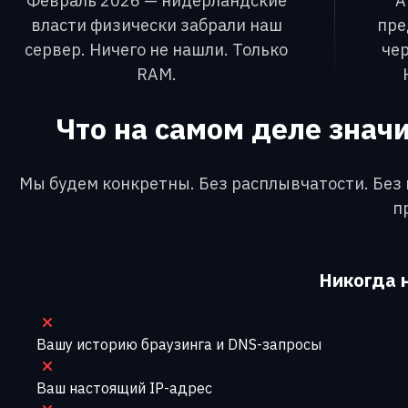
Февраль 2026 — нидерландские
А
власти физически забрали наш
пре
сервер. Ничего не нашли. Только
че
RAM.
Что на самом деле зна
Мы будем конкретны. Без расплывчатости. Без ю
п
Никогда н
Вашу историю браузинга и DNS-запросы
Ваш настоящий IP-адрес