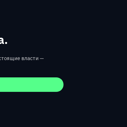
а.
астоящие власти —