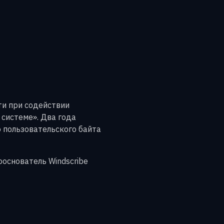
ти при содействии
системе». Два года
о пользовательского байта
ооснователь Windscribe