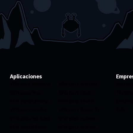
Aplicaciones
Empre
VPN para Windows
VPN para Android
Acerca 
VPN para Mac
VPN para Linux
Términ
VPN para Chrome
VPN para FireTV
Empleo
VPN para Firefox
VPN para Apple TV
Info
VPN para MS Edge
VPN para Huawei
VPN para iPhone
VPN para routers