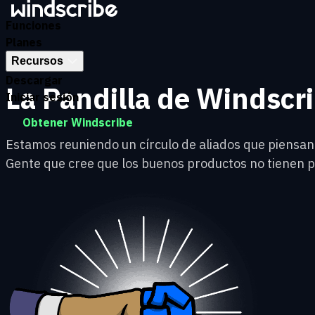
Saltar al contenido principal
Funciones
Planes
Recursos
Descargar
La Pandilla de Windscr
Iniciar sesión
Obtener Windscribe
Estamos reuniendo un círculo de aliados que piensan c
Gente que cree que los buenos productos no tienen po