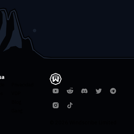
sa
de
Privacidad
os
VDP
Blog
Gang
© 2026 Windscribe Limited