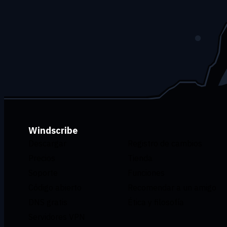
Windscribe
Descargar
Registro de cambios
Precios
Tienda
Soporte
Funciones
Código abierto
Recomendar a un amigo
DNS gratis
Ética y filosofía
Servidores VPN